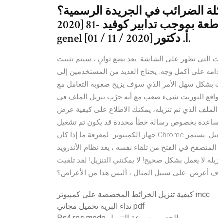
ائب في الجريدة الرسمية؟ ekonomi [12 / 11 /
2020] حظر التدخين في الشوارع في 19 مقاطعة بموجب تدابير كوفيد -81
genel [01 / 11 / 2020] أ. دكتور.
ات التي تظهر على الشاشة. بعد بضع ثوانٍ ، سيتم تثبيت
امه على أكمل وجه. يحتاج العديد من المستخدمين إلى
ت بشكل سهل الأمر الذي سوف يزيح صعوبة التعامل مع
واقع التورنت شيء صعب مع أنه جرّب تنزيل الملف في
الملف الذي تم تنزيله، يمكنك الاطلاع على كيفية عرض
ص رسالة خطأ محددة قد يكون تم تشغيل Chrome بالفعل في الخلفية على
جهاز الكمبيوتر. لمعرفة ما إذا كان Chrome مفتوحًا أم لا وفرض إنهائه، اتبع الخطوات أدناه حسب نظام التشغيل. يستمر
المتصفح في الفتح من تلقاء نفسه ، يعد نظام الأندرويد Android أحد أكثر أنظمة التشغيل شيوعًا عندما يتعلق الأمر
زيله لا يعمل بشكل صحيح! لا يمكنني التنزيل! لقد تلقيت
وف أعرض. على سبيل المثال ، أليس هذا من الأعراض؟
كيفية تنزيل الخرائط المخصصة على كمبيوتر mcc
نداء البرية تحميل مجاني pdf
Ps4 res mode الحد من سرعة التنزيل