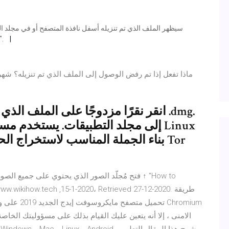
"التالي" لتثبيت البرنامج. في النافذة الأخيرة ، انقر فوق "إ
بناء الجملة المناسب لاستخراج الحزم
فتح مُجلّد الصور الذي يحتوي على جميع الصور المو
, www.wikihow.tech ,15-1-2020، Retrieved 27-12-2020