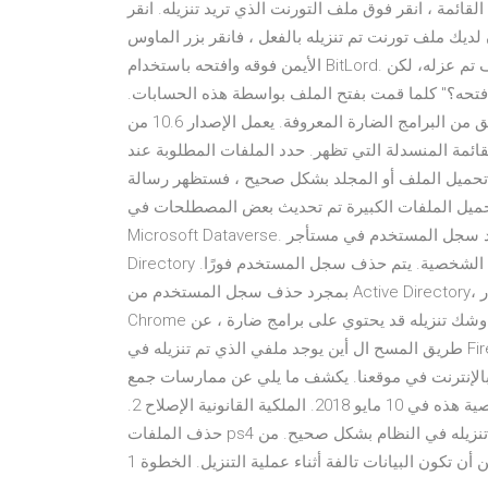
قائمة ، انقر فوق ملف التورنت الذي تريد تنزيله. انقر
ان لديك ملف تورنت تم تنزيله بالفعل ، فانقر بزر الماوس
الأيمن فوقه وافتحه باستخدام BitLord. السعر: متاح بينما يمكن لجميع حسابات المستخدم الأخرى فتح ملف تم عزله، لكن
 فتحه؟" كلما قمت بفتح الملف بواسطة هذه الحسابات.
التحقق من البرامج الضارة المعروفة. يعمل الإصدار 10.6 من Mac OS X Snow Leopard والإصدارات الأحدث أيضًا على
قائمة المنسدلة التي تظهر. حدد الملفات المطلوبة عند
تم تحميل الملف أو المجلد بشكل صحيح ، فستظهر رسالة
 تحميل الملفات الكبيرة تم تحديث بعض المصطلحات في
Microsoft Dataverse. على سبيل المثال، في هذا السيناريو، يستمر وجود سجل المستخدم في مستأجر Active
Directory لمدة 30 يومًا قبل حذف السجل.-أو- يطلب المستخدم حذف بياناته الشخصية. يتم حذف سجل المستخدم فورًا.
بمجرد حذف سجل المستخدم من Active Directory، بإمكان مسؤولي النظام في وقت مبكر من أغسطس 2019 ، حذر
Chrome مستخدمي برنامج الحماية المتقدمة إذا كان الملف الذي هم على وشك تنزيله قد يحتوي على برامج ضارة ، عن
طريق المسح ال أين يوجد ملفي الذي تم تنزيله في Firefox وكيف يمكنني فتحه؟ MakeUseOf - سياسة الخصوصية. نحن
بالإنترنت في موقعنا. يكشف ما يلي عن ممارسات جمع
المعلومات ونشرها لهذا الموقع. تم آخر تحديث لسياسة الخصوصية هذه في 10 مايو 2018. الملكية القانونية الإصلاح 2.
حذف الملفات ps4 التالفة التي قد تنزيلها وأعد تنزيلها. لم يتم تثبيت الملف الذي تم تنزيله في النظام بشكل صحيح. من