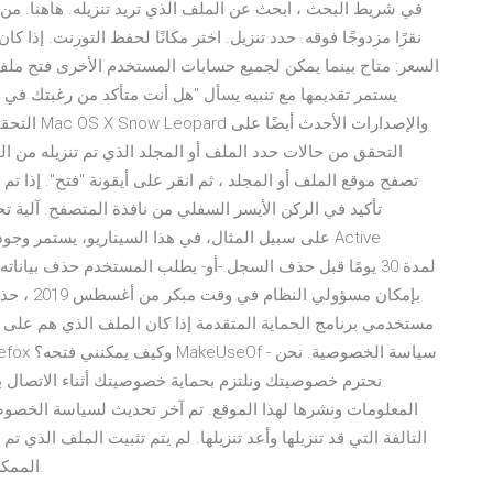
في شريط البحث ، ابحث عن الملف الذي تريد تنزيله. هاهنا. من ال
نقرًا مزدوجًا فوقه. حدد تنزيل. اختر مكانًا لحفظ التورنت. إذا ك
يستمر تقديمها مع تنبيه يسأل "هل أنت متأكد من رغبتك في
التحقق من حالات حدد الملف أو المجلد الذي تم تنزيله من ال
تصفح موقع الملف أو المجلد ، ثم انقر على أيقونة "فتح". إذا 
تأكيد في الركن الأيسر السفلي من نافذة المتصفح. آلية
نحترم خصوصيتك ونلتزم بحماية خصوصيتك أثناء الاتصال 
الممكن أن تكون البيانات تالفة أثناء عملية التنزيل. الخطوة 1.