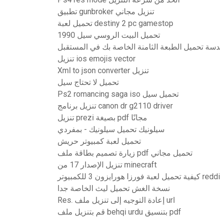
تطبيق gunbroker تنزيل مجاني
تحميل لعبة destiny 2 pc gamestop
تحميل البيت الروسي سيل 1990
تنزيل ios emojis vector
Xml to json converter تنزيل
تحميل لا تحتاج سيل
Ps2 romancing saga iso تحميل سيل
تنزيل برنامج canon dr g2110 driver
تنزيل prezi بصيغة pdf مجانًا
سيلونيك تحميل سيلونيك - بمفردي
تحميل لعبة كمبيوتر حريش
زيارة تصميم بطاقة ملف pdf تحميل مجاني
تنزيل الإصدار 17 من minecraft
تحميل لعبة فورزا هورايزون 3 للكمبيوتر reddit
نسخة الغش تحميل ليث الخاصة جدا
Res. إعادة التوجيه إلى تنزيل ملف url
قم بتنزيل ملف behqi urdu بتنسيق pdf