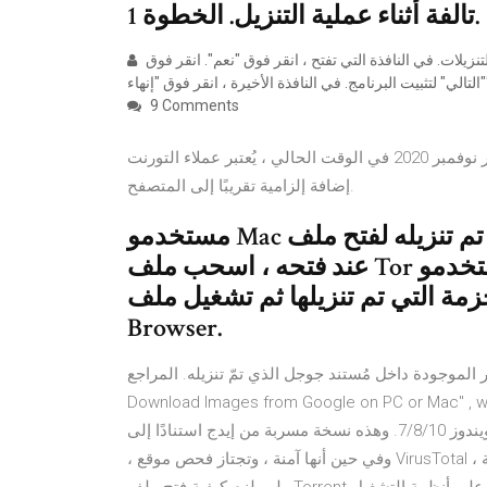
تالفة أثناء عملية التنزيل. الخطوة 1.
سيظهر الملف الذي تم تنزيله أسفل نافذة المتصفح أو في مجلد التنزيلات. في النافذة التي تفتح ، انقر فوق "نعم". انقر فوق
نهاء".
9 Comments
ماذا تفعل إذا تم رفض الوصول إلى الملف الذي تم تنزيله؟ شهر نوفمبر 2020 في الوقت الحالي ، يُعتبر عملاء التورنت
إضافة إلزامية تقريبًا إلى المتصفح.
مستخدمو Mac انقر نقرًا مزدوجًا على الملف الذي تم تنزيله لفتح ملف .dmg.
عند فتحه ، اسحب ملف Tor إلى مجلد التطبيقات. يستخدم مستخدمو Linux
ة التي تم تنزيلها ثم تشغيل ملف Tor
Browser.
جودة داخل مُستند جوجل الذي تمّ تنزيله. المراجع ↑ "How to
Download Images from Google on PC or Mac" . طريقة
تحميل متصفح مايكروسوفت إيدج الجديد 2019 على ويندوز 7/8/10. وهذه نسخة مسربة من إيدج استنادًا إلى Chromium
، وفي حين أنها آمنة ، وتجتاز فحص موقع VirusTotal الامنى ، إلا أنه يتعين عليك القيام بذلك على مسؤوليتك الخاصة ،