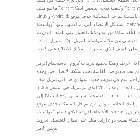
ولن يلزم كيفية فتح ملف Torrent على أنظمة التشغيل Windows و Mac و Linux و Android يشرح هذا المقال التعليمي
ما هو ملف Torrent وكيفية فتحه. يتضمن أيضًا Torrent Clients لفتح ملفات Torrent على أنظمة Windows و Mac و
Linux و Android: نحن جميعًا على دراية بملفات التورنت. بالنسبة تم حل المشكلة حذف موقع arabyonline الموضوع في
' مشاكل الأعضاء التي تم الانتهاء منها ' بواسطة zerone , بتاريخ ‏مارس 13, 2014 . غالبًا ما يتم نسخ بعضها بواسطة
التأكد تمامًا من أنه يمكنك العثور على الملف الذي تم
القياسي غير ملائم مواصلة التنزيل. جرّب تنزيل الملف
ضًا زمنيًا لجميع تنزيلات كروم . باستخدام الرمز "x" الموجود على يمين العنصر المعني ، فأنت تقوم فقط
زالة العنصر من القائمة - ولا يتم حذف الملف الذي تم تنزيله. ٥. ثم نجد فيديو في القائمة تحت شبكة الاتصال في وحدة
تح في تبويب جديد. سيؤدي هذا إلى تنزيل ملف m3u8 تلقائيًا. ٦. افتح ملف
m3u8 الذي تم تنزيله في مشغل VLC. طريقة تحميل متصفح مايكروسوفت إيدج الجديد 2019 على ويندوز 7/8/10. وهذه
نسخة مسربة من إيدج استنادًا إلى Chromium ، وفي حين أنها آمنة ، وتجتاز فحص موقع VirusTotal الامنى ، إلا أنه يتعين
اصة ، ولن يلزم تم حل المشكلة حذف موقع arabyonline الموضوع في ' مشاكل
الأعضاء التي تم الانتهاء منها ' بواسطة zerone , بتاريخ ‏مارس 13, 2014 . عندما يستمر المتصفح في التشغيل وعرض
 دون ارادة منك على نظام التشغيل أندرويد Android أحد أكثر أنظمة التشغيل شيوعًا, وعندما
يتعلق الأمر